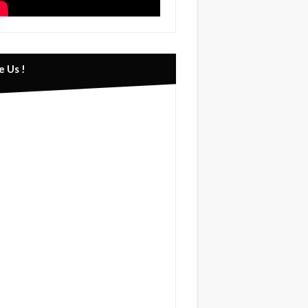
e Us !