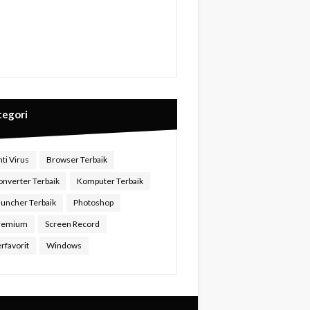
tegori
ti Virus
Browser Terbaik
onverter Terbaik
Komputer Terbaik
auncher Terbaik
Photoshop
remium
Screen Record
rfavorit
Windows