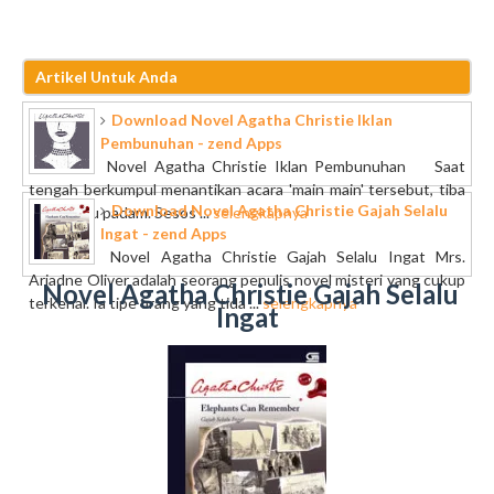
Artikel Untuk Anda
Download Novel Agatha Christie Iklan
Pembunuhan - zend Apps
Novel Agatha Christie Iklan Pembunuhan Saat
tengah berkumpul menantikan acara 'main main' tersebut, tiba
Download Novel Agatha Christie Gajah Selalu
tiba lampu padam. Sesos ...
selengkapnya
Ingat - zend Apps
Novel Agatha Christie Gajah Selalu Ingat Mrs.
Ariadne Oliver adalah seorang penulis novel misteri yang cukup
Novel Agatha Christie Gajah Selalu
terkenal. Ia tipe orang yang tida ...
selengkapnya
Ingat