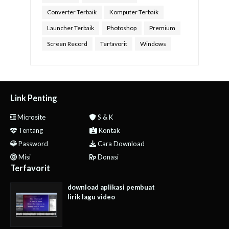
Converter Terbaik
Komputer Terbaik
Launcher Terbaik
Photoshop
Premium
Screen Record
Terfavorit
Windows
Link Penting
Microsite
S & K
Tentang
Kontak
Password
Cara Download
Misi
Donasi
Terfavorit
download aplikasi pembuat
lirik lagu video