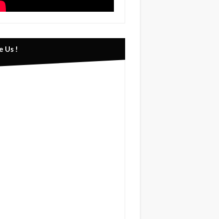
e Us !