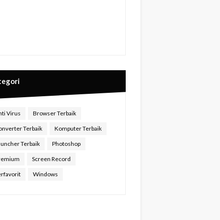
tegori
ti Virus
Browser Terbaik
onverter Terbaik
Komputer Terbaik
auncher Terbaik
Photoshop
remium
Screen Record
rfavorit
Windows