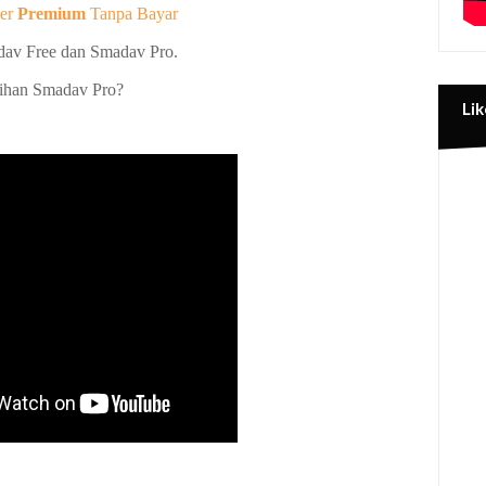
ger
Premium
Tanpa Bayar
adav Free dan Smadav Pro.
bihan Smadav Pro?
Lik