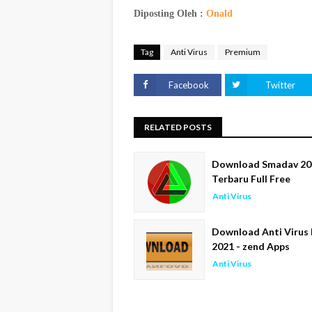
Diposting Oleh :
Onald
Tag
Anti Virus
Premium
Facebook
Twitter
RELATED POSTS
Download Smadav 20
Terbaru Full Free
Anti Virus
Download Anti Virus
2021 - zend Apps
Anti Virus