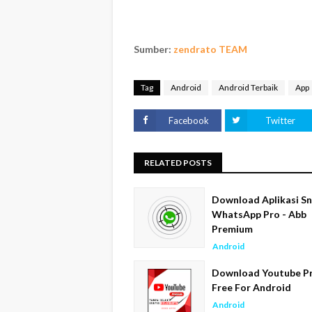
Sumber:
zendrato TEAM
Tag
Android
Android Terbaik
App
Facebook
Twitter
RELATED POSTS
Download Aplikasi Sn
WhatsApp Pro - Abb
Premium
Android
Download Youtube P
Free For Android
Android