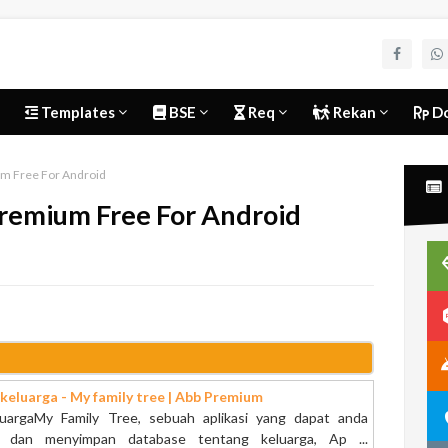
Templates
BSE
Req
Rekan
Do
m Free For Android
remium Free For Android
 keluarga - My family tree | Abb Premium
eluargaMy Family Tree, sebuah aplikasi yang dapat anda
 dan menyimpan database tentang keluarga, Ap ...