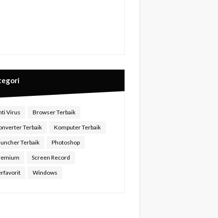
tegori
ti Virus
Browser Terbaik
onverter Terbaik
Komputer Terbaik
auncher Terbaik
Photoshop
remium
Screen Record
rfavorit
Windows